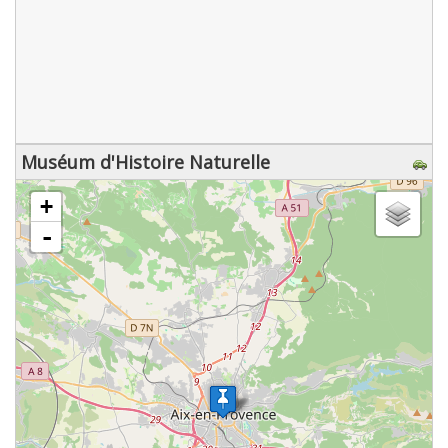
Muséum d'Histoire Naturelle
chargement de la carte - veuillez patienter...
+
-