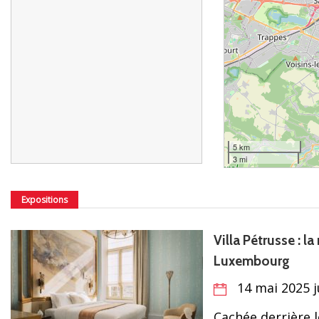
5 km
3 mi
Expositions
Villa Pétrusse : l
Luxembourg
14 mai 2025 j
Cachée derrière l