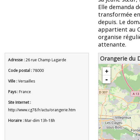
Elle demanda de
transformée en
depuis. Le dom
appartient au C
organise réguli
attenante.
Orangerie du 
Adresse :
26 rue Champ Lagarde
chargement de la carte - veuille
Code postal :
78000
+
-
Ville :
Versailles
Pays :
France
Site Internet :
http://www.cg78.fr/actu/orangerie.htm
Horaire :
Mar-dim 13h-18h