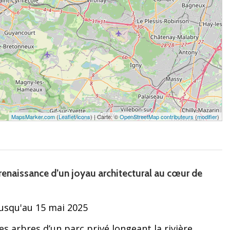
MapsMarker.com
(
Leaflet
/
icons
) | Carte: ©
OpenStreetMap contributeurs
(
modifier
)
a renaissance d’un joyau architectural au cœur de
usqu'au 15 mai 2025
es arbres d’un parc privé longeant la rivière