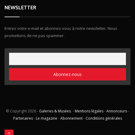
NEWSLETTER
Entrez votre e-mail et abonnez-vous à notre newsletter. Nous
promettons de ne pas spammer.
© Copyright
2026 -
Galeries & Musées
. -
Mentions légales
-
Annonceurs
-
Partenaires
-
Le magazine
-
Abonnement
-
Conditions générales