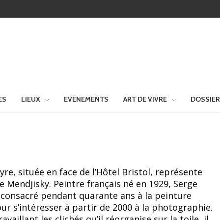
ES
LIEUX
EVÈNEMENTS
ART DE VIVRE
DOSSIE
yre, située en face de l’Hôtel Bristol, représente
e Mendjisky. Peintre français né en 1929, Serge
 consacré pendant quarante ans à la peinture
our s’intéresser à partir de 2000 à la photographie.
vaillant les clichés qu’il réorganise sur la toile, il