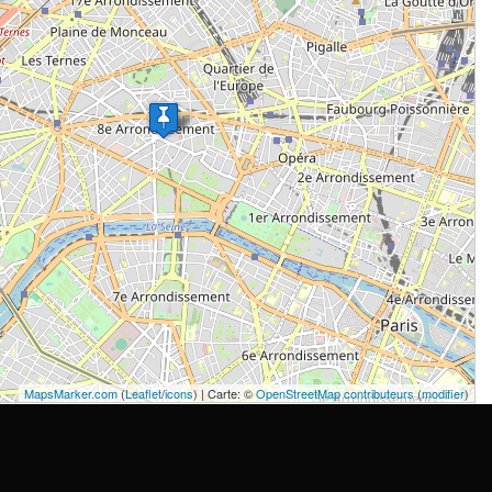
MapsMarker.com
(
Leaflet
/
icons
) | Carte: ©
OpenStreetMap contributeurs
(
modifier
)