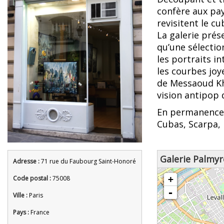
confère aux pa
revisitent le c
La galerie prés
qu’une sélecti
les portraits i
les courbes joy
de Messaoud Kh
vision antipop 
En permanence 
Cubas, Scarpa, 
Galerie Palmyr
Adresse :
71 rue du Faubourg Saint-Honoré
chargement de la carte - veuille
Code postal :
75008
+
-
Ville :
Paris
Pays :
France