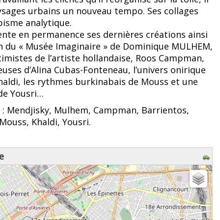
ysages urbains un nouveau tempo. Ses collages
ubisme analytique.
ente en permanence ses dernières créations ainsi
on du « Musée Imaginaire » de Dominique MULHEM,
ntimistes de l’artiste hollandaise, Roos Campman,
euses d’Alina Cubas-Fonteneau, l’univers onirique
aldi, les rythmes burkinabais de Mouss et une
de Yousri…
: Mendjisky, Mulhem, Campman, Barrientos,
Mouss, Khaldi, Yousri.
e
z patienter...