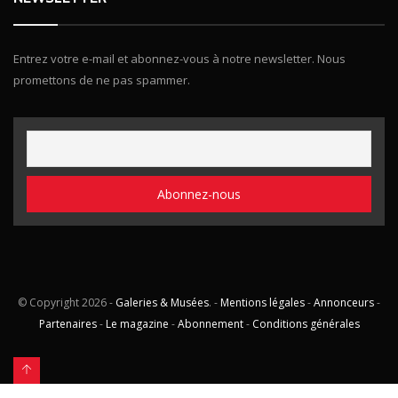
Entrez votre e-mail et abonnez-vous à notre newsletter. Nous
promettons de ne pas spammer.
© Copyright
2026 -
Galeries & Musées
. -
Mentions légales
-
Annonceurs
-
Partenaires
-
Le magazine
-
Abonnement
-
Conditions générales