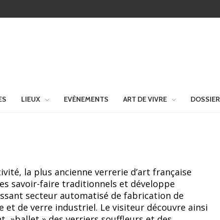
ES
LIEUX
EVÈNEMENTS
ART DE VIVRE
DOSSIE
vité, la plus ancienne verrerie d’art française
des savoir-faire traditionnels et développe
ssant secteur automatisé de fabrication de
 et de verre industriel. Le visiteur découvre ainsi
t »ballet » des verriers souffleurs et des