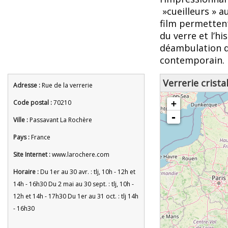
»cueilleurs » a
film permetten
du verre et l’hi
déambulation da
contemporain.
Verrerie crista
Adresse :
Rue de la verrerie
chargement de la carte - veuille
Code postal :
70210
+
-
Ville :
Passavant La Rochère
Pays :
France
Site Internet :
www.larochere.com
Horaire :
Du 1er au 30 avr. : tlj, 10h - 12h et
14h - 16h30 Du 2 mai au 30 sept. : tlj, 10h -
12h et 14h - 17h30 Du 1er au 31 oct. : tlj 14h
- 16h30