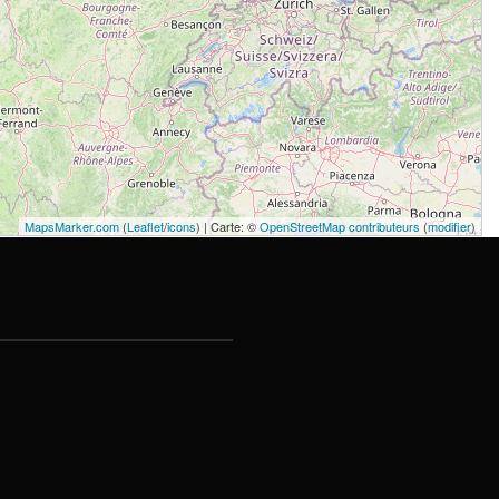
MapsMarker.com
(
Leaflet
/
icons
) | Carte: ©
OpenStreetMap contributeurs
(
modifier
)