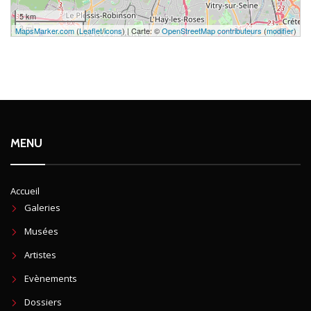
5 km
3 mi
MapsMarker.com
(
Leaflet
/
icons
) | Carte: ©
OpenStreetMap contributeurs
(
modifier
)
MENU
Accueil
Galeries
Musées
Artistes
Evènements
Dossiers