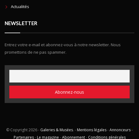
Actualités
NEWSLETTER
Entrez votre e-mail et abonnez-vous à notre newsletter. Nous
promettons de ne pas spammer.
© Copyright
2026 -
Galeries & Musées
. -
Mentions légales
-
Annonceurs
-
Partenaires
-
Le magazine
-
Abonnement
-
Conditions générales