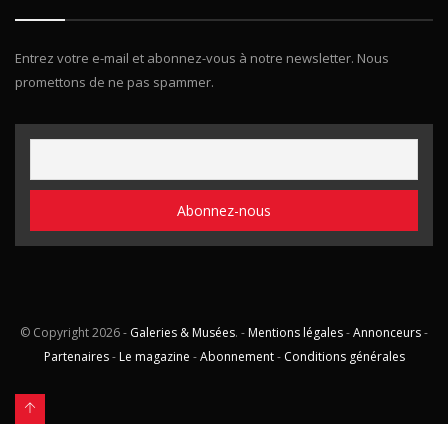
Entrez votre e-mail et abonnez-vous à notre newsletter. Nous
promettons de ne pas spammer.
© Copyright
2026 -
Galeries & Musées
. -
Mentions légales
-
Annonceurs
-
Partenaires
-
Le magazine
-
Abonnement
-
Conditions générales