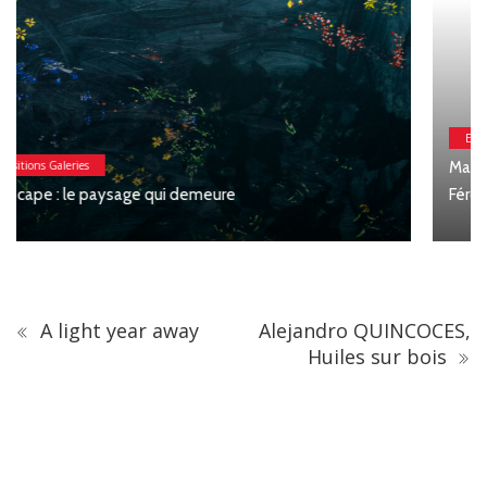
Expositions Galeries
Macchia : Jesse Willems, Galerie Clémentine de la
Féronnière
A light year away
Alejandro QUINCOCES,
Huiles sur bois