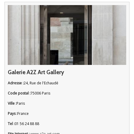
Galerie A2Z Art Gallery
Adresse :
24, Rue de l'Echaudé
Code postal :
75006 Paris
Ville :
Paris
Pays :
France
Tel :
01 56 24 88 88
Site Internet :
www.a2z-art.com