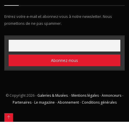
Entrez votre e-mail et abonnez-vous à notre newsletter. Nous
promettons de ne pas spammer.
© Copyright
2026 -
Galeries & Musées
. -
Mentions légales
-
Annonceurs
-
Partenaires
-
Le magazine
-
Abonnement
-
Conditions générales