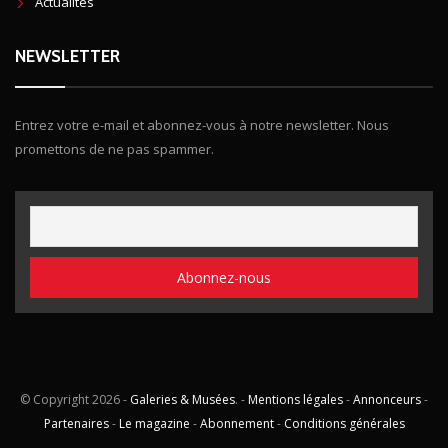
Actualités
NEWSLETTER
Entrez votre e-mail et abonnez-vous à notre newsletter. Nous
promettons de ne pas spammer.
© Copyright
2026 -
Galeries & Musées
. -
Mentions légales
-
Annonceurs
-
Partenaires
-
Le magazine
-
Abonnement
-
Conditions générales