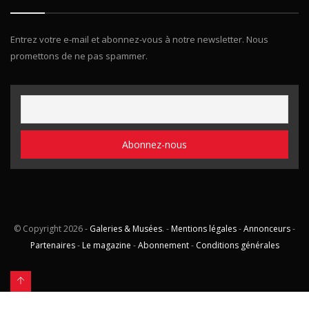
Entrez votre e-mail et abonnez-vous à notre newsletter. Nous
promettons de ne pas spammer.
© Copyright
2026 -
Galeries & Musées
. -
Mentions légales
-
Annonceurs
-
Partenaires
-
Le magazine
-
Abonnement
-
Conditions générales