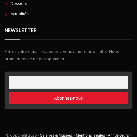
Dossiers
Actualités
NEWSLETTER
Entrez votre e-mail et abonnez-vous à notre newsletter. Nous
promettons de ne pas spammer.
© Copyright
2026 -
Galeries & Musées
. -
Mentions légales
-
Annonceurs
-