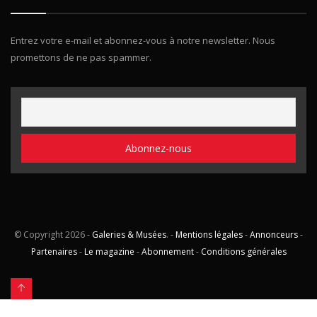
Entrez votre e-mail et abonnez-vous à notre newsletter. Nous
promettons de ne pas spammer.
© Copyright
2026 -
Galeries & Musées
. -
Mentions légales
-
Annonceurs
-
Partenaires
-
Le magazine
-
Abonnement
-
Conditions générales