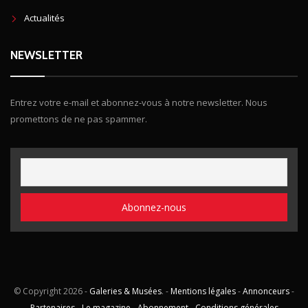
Actualités
NEWSLETTER
Entrez votre e-mail et abonnez-vous à notre newsletter. Nous
promettons de ne pas spammer.
© Copyright
2026 -
Galeries & Musées
. -
Mentions légales
-
Annonceurs
-
Partenaires
-
Le magazine
-
Abonnement
-
Conditions générales