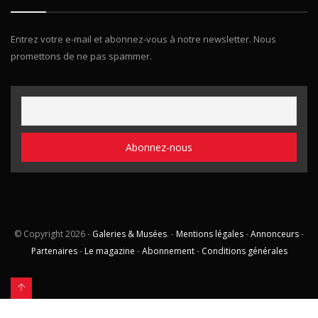
Entrez votre e-mail et abonnez-vous à notre newsletter. Nous
promettons de ne pas spammer.
© Copyright
2026 -
Galeries & Musées
. -
Mentions légales
-
Annonceurs
-
Partenaires
-
Le magazine
-
Abonnement
-
Conditions générales