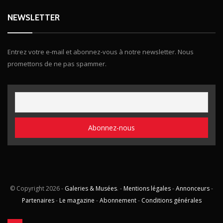
NEWSLETTER
Entrez votre e-mail et abonnez-vous à notre newsletter. Nous
promettons de ne pas spammer.
© Copyright
2026 -
Galeries & Musées
. -
Mentions légales
-
Annonceurs
-
Partenaires
-
Le magazine
-
Abonnement
-
Conditions générales