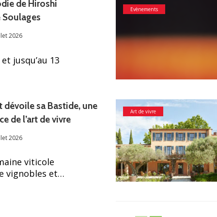
die de Hiroshi
Evènements
e Soulages
llet 2026
 et jusqu’au 13
 dévoile sa Bastide, une
Art de vivre
e de l’art de vivre
llet 2026
aine viticole
re vignobles et…