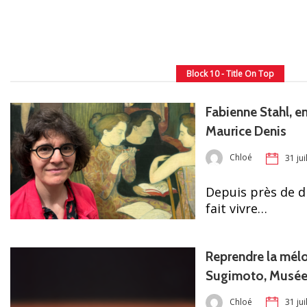
Block 10 - Title On Top
Fabienne Stahl, e
Maurice Denis
Chloé
31 jui
Depuis près de d
fait vivre…
Reprendre la mélo
Sugimoto, Musé
Chloé
31 jui