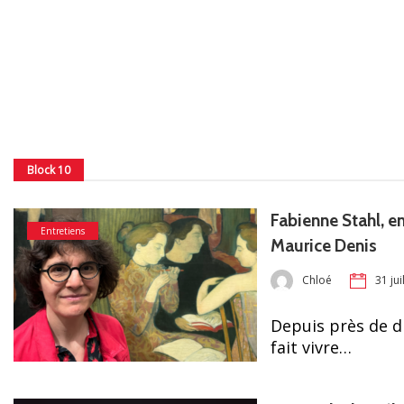
Block 10
Fabienne Stahl, e
Entretiens
Maurice Denis
Chloé
31 jui
Depuis près de d
fait vivre…