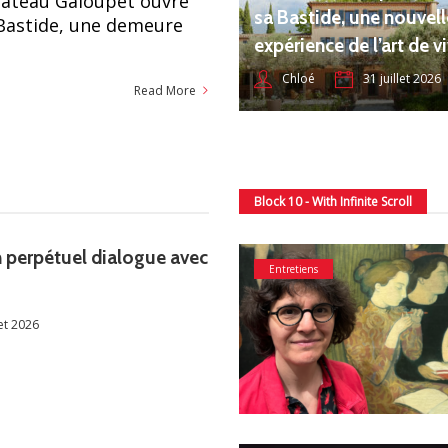
hâteau Galoupet ouvre
sa Bastide, une nouvell
 Bastide, une demeure
expérience de l’art de v
31 juillet 2026
Chloé
Read More
Block 10 - With Infinite Scroll
n perpétuel dialogue avec
Entretiens
let 2026