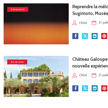
Reprendre la mélo
Evènements
Sugimoto, Musé
31 juil
Chloé
Château Galoupet
Art de vivre
nouvelle expérienc
31 juil
Chloé