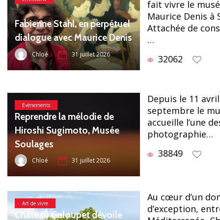
fait vivre le mu
Maurice Denis à 
Fabienne Stahl, en perpétuel
Attachée de cons
dialogue avec Maurice Denis
…
Chloé
31 juillet 2026
32062
Depuis le 11 avril
Evènements
septembre le mu
Reprendre la mélodie de
accueille l’une d
Hiroshi Sugimoto, Musée
photographie…
Soulages
38849
Chloé
31 juillet 2026
Au cœur d’un dom
Art de vivre
d’exception, entr
Château Galoupet dévoile