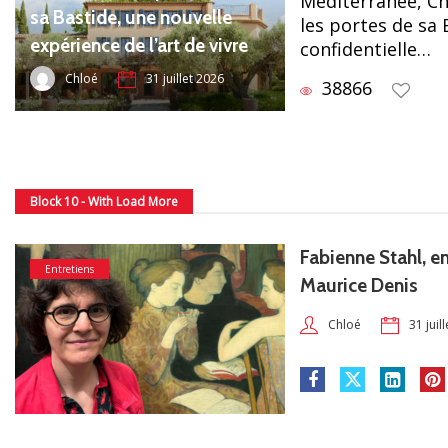
Méditerranée, C
sa Bastide, une nouvelle
les portes de sa
expérience de l’art de vivre
confidentielle…
Chloé
31 juillet 2026
38866
Block 10 - With Load More
Fabienne Stahl, e
Entretiens
Maurice Denis
31 juil
Chloé