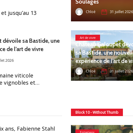
Soulages
Chloé
 et jusqu’au 13
31 juillet 2026
Art de vivre
 dévoile sa Bastide, une
Château Galoupet dévo
e de l’art de vivre
sa Bastide, une nouvell
expérience de l’art de v
llet 2026
Chloé
31 juillet 2026
aine viticole
re vignobles et…
Block 10 - Without Thumb
ix ans, Fabienne Stahl
Entretiens