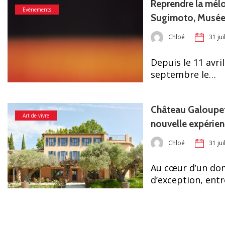
Reprendre la mélo
Evènements
Sugimoto, Musé
Chloé
31 jui
Depuis le 11 avril
septembre le…
Château Galoupet
Art de vivre
nouvelle expérienc
Chloé
31 jui
Au cœur d’un dom
d’exception, ent