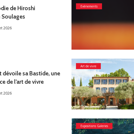
Evènements
die de Hiroshi
e Soulages
let 2026
Art de vivre
 dévoile sa Bastide, une
e de l’art de vivre
let 2026
Expositions Galeries