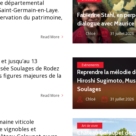
sée départemental
Saint-Germain-en-Laye.
Fabienne Stahl, en perp
ervation du patrimoine,
dialogue avec Maurice
31 juillet 2026
Chloé
Read More
 et jusqu’au 13
Evènements
sée Soulages de Rodez
Reprendre la mélodie d
es figures majeures de la
Hiroshi Sugimoto, Mu
Soulages
Read More
31 juillet 2026
Chloé
aine viticole
Art de vivre
e vignobles et
Château Galoupet dévo