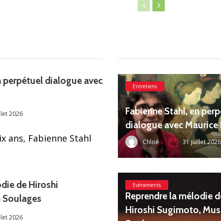
n perpétuel dialogue avec
Entretiens
Fabienne Stahl, en perp
llet 2026
dialogue avec Maurice
ix ans, Fabienne Stahl
Chloé
31 juillet 2026
die de Hiroshi
Evènements
Reprendre la mélodie d
e Soulages
Hiroshi Sugimoto, Mu
llet 2026