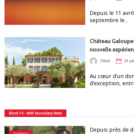
Depuis le 11 avril
septembre le…
Château Galoupet
nouvelle expérienc
Chloé
31 jui
Au cœur d’un dom
d’exception, ent
Block 10 - With Secondary Meta
Depuis près de d
Entretiens