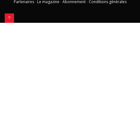
Partenaires
-
Le magazine
-
Abonnement
-
Conditions générales