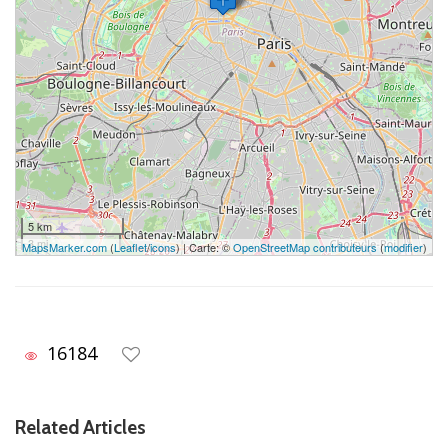
5 km
3 mi
MapsMarker.com
(
Leaflet
/
icons
) | Carte: ©
OpenStreetMap contributeurs
(
modifier
)
16184
Related Articles