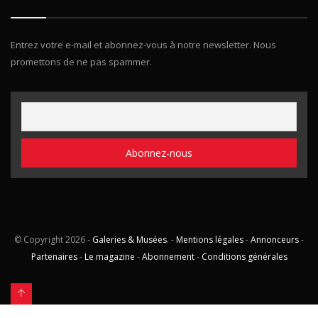
Entrez votre e-mail et abonnez-vous à notre newsletter. Nous
promettons de ne pas spammer.
© Copyright
2026 -
Galeries & Musées
. -
Mentions légales
-
Annonceurs
-
Partenaires
-
Le magazine
-
Abonnement
-
Conditions générales