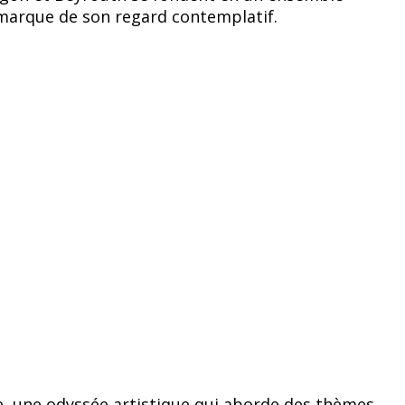
 marque de son regard contemplatif.
, une odyssée artistique qui aborde des thèmes