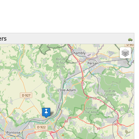
ers
z patienter...