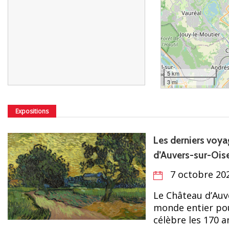
5 km
3 mi
Expositions
Les derniers voya
d’Auvers-sur-Ois
7 octobre 20
Le Château d’Auve
monde entier pou
célèbre les 170 an