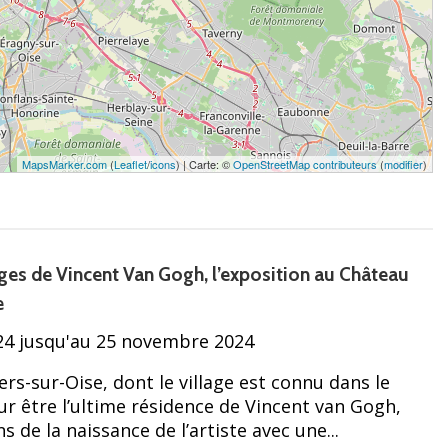
MapsMarker.com
(
Leaflet
/
icons
) | Carte: ©
OpenStreetMap contributeurs
(
modifier
)
ges de Vincent Van Gogh, l’exposition au Château
e
24 jusqu'au 25 novembre 2024
rs-sur-Oise, dont le village est connu dans le
r être l’ultime résidence de Vincent van Gogh,
s de la naissance de l’artiste avec une...