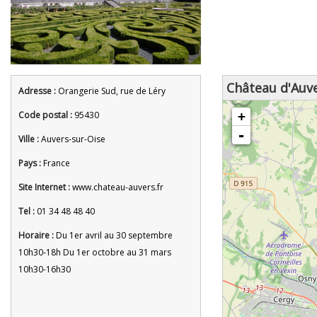
Château d'Auv
Adresse :
Orangerie Sud, rue de Léry
chargement de la carte - veuille
Code postal :
95430
+
-
Ville :
Auvers-sur-Oise
Pays :
France
Site Internet :
www.chateau-auvers.fr
Tel :
01 34 48 48 40
Horaire :
Du 1er avril au 30 septembre
10h30-18h Du 1er octobre au 31 mars
10h30-16h30