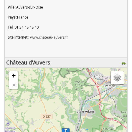
Ville :
Auvers-sur-Oise
Pays :
France
Tel :
01 34 48 48 40
Site Internet :
www.chateau-auvers.fr
Château d'Auvers
chargement de la carte - veuillez patienter...
+
-