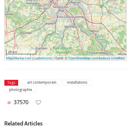
20 km
10 mi
MapsMarker.com
(
Leaflet
/
icons
) | Carte: ©
OpenStreetMap contributeurs
(
modifier
)
art contemporain
installations
Tags
photographie
37570
Related Articles