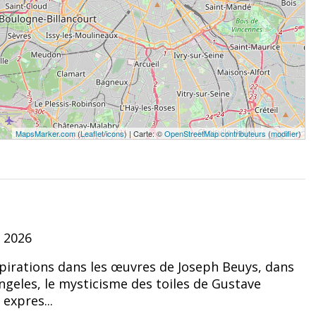
MapsMarker.com
(
Leaflet
/
icons
) | Carte: ©
OpenStreetMap contributeurs
(
modifier
)
r 2026
spirations dans les œuvres de Joseph Beuys, dans
ngeles, le mysticisme des toiles de Gustave
expres...