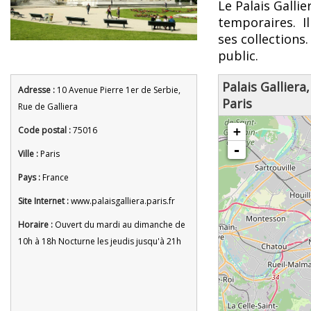
Le Palais Galli
temporaires. I
ses collections
public.
Palais Galliera
Adresse :
10 Avenue Pierre 1er de Serbie,
Paris
Rue de Galliera
chargement de la carte - veuille
Code postal :
75016
+
-
Ville :
Paris
Pays :
France
Site Internet :
www.palaisgalliera.paris.fr
Horaire :
Ouvert du mardi au dimanche de
10h à 18h Nocturne les jeudis jusqu'à 21h