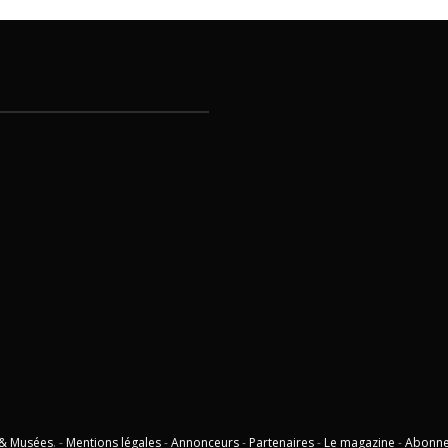
 & Musées
. -
Mentions légales
-
Annonceurs
-
Partenaires
-
Le magazine
-
Abonn