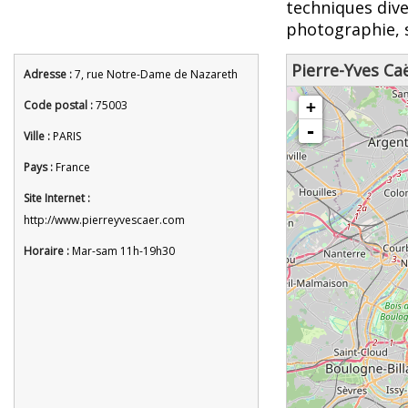
techniques dive
photographie, 
Pierre-Yves Caë
Adresse :
7, rue Notre-Dame de Nazareth
chargement de la carte - veuille
Code postal :
75003
+
-
Ville :
PARIS
Pays :
France
Site Internet :
http://www.pierreyvescaer.com
Horaire :
Mar-sam 11h-19h30