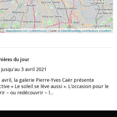
MapsMarker.com
(
Leaflet
/
icons
) | Carte: ©
OpenStreetMap contributeurs
(
modifier
)
ières du jour
jusqu'au 3 avril 2021
vril, la galerie Pierre-Yves Caër présente
ctive « Le soleil se lève aussi ». L’occasion pour le
r – ou redécouvrir – l...