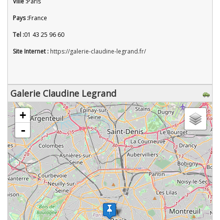
Ville :
Paris
Pays :
France
Tel :
01 43 25 96 60
Site Internet :
https://galerie-claudine-legrand.fr/
Galerie Claudine Legrand
chargement de la carte - veuillez patienter...
+
-