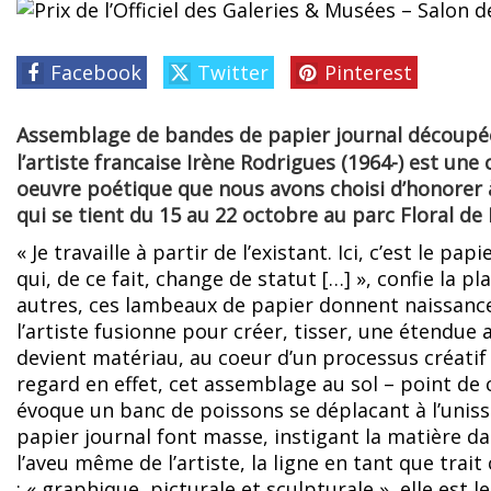
Facebook
Twitter
Pinterest
Assemblage de bandes de papier journal découpée
l’artiste francaise Irène Rodrigues (1964-) est une
oeuvre poétique que nous avons choisi d’honorer à
qui se tient du 15 au 22 octobre au parc Floral de 
« Je travaille à partir de l’existant. Ici, c’est le p
qui, de ce fait, change de statut […] », confie la 
autres, ces lambeaux de papier donnent naissanc
l’artiste fusionne pour créer, tisser, une étendue 
devient matériau, au coeur d’un processus créatif 
regard en effet, cet assemblage au sol – point de c
évoque un banc de poissons se déplacant à l’unisson
papier journal font masse, instigant la matière 
l’aveu même de l’artiste, la ligne en tant que trait
: « graphique, picturale et sculpturale », elle est le