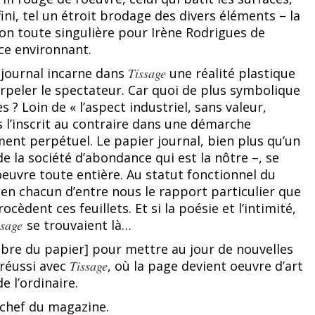
fini, tel un étroit brodage des divers éléments – la
acon toute singulière pour Irène Rodrigues de
ce environnant.
 journal incarne dans
Tissage
une réalité plastique
erpeler le spectateur. Car quoi de plus symbolique
 ? Loin de « l’aspect industriel, sans valeur,
s l’inscrit au contraire dans une démarche
nt perpétuel. Le papier journal, bien plus qu’un
e la société d’abondance qui est la nôtre –, se
oeuvre toute entière. Au statut fonctionnel du
 en chacun d’entre nous le rapport particulier que
èdent ces feuillets. Et si la poésie et l’intimité,
ssage
se trouvaient là…
a fibre du papier] pour mettre au jour de nouvelles
 réussi avec
Tissage
, où la page devient oeuvre d’art
e l’ordinaire.
 chef du magazine.