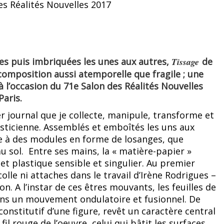
s puis imbriquées les unes aux autres,
Tissage
de
 composition aussi atemporelle que fragile ; une
 l’occasion du 71e Salon des Réalités Nouvelles
Paris.
apier journal que je collecte, manipule, transforme et
plasticienne. Assemblés et emboîtés les uns aux
e à des modules en forme de losanges, que
au sol. Entre ses mains, la « matière-papier »
et plastique sensible et singulier. Au premier
olle ni attaches dans le travail d’Irène Rodrigues –
. A l’instar de ces êtres mouvants, les feuilles de
dans un mouvement ondulatoire et fusionnel. De
 constitutif d’une figure, revêt un caractère central
 fil rouge de l’oeuvre, celui qui bâtit les surfaces,