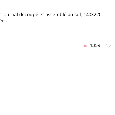
er journal découpé et assemblé au sol, 140×220.
ées
1359