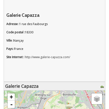
Galerie Capazza
Adresse :
1 rue des Faubourgs
Code postal :
18330
Ville :
Nançay
Pays :
France
Site Internet :
http://www.galerie-capazza.com/
Galerie Capazza
chargement de la carte - veuillez patienter...
+
-