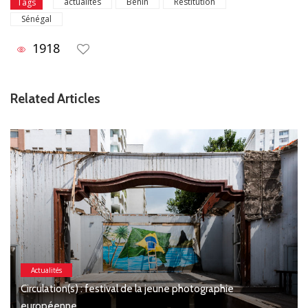
actualités
Bénin
Restitution
Tags
Sénégal
1918
Related Articles
Actualités
Circulation(s) : festival de la jeune photographie
européenne