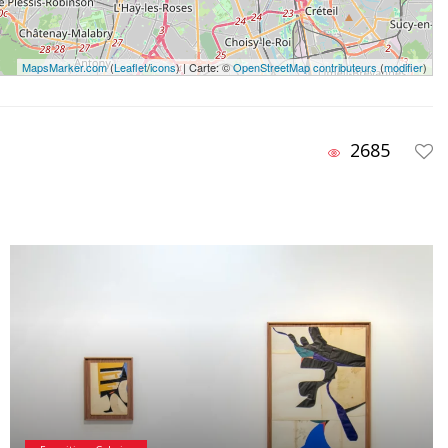
MapsMarker.com
(
Leaflet
/
icons
) | Carte: ©
OpenStreetMap contributeurs
(
modifier
)
2685