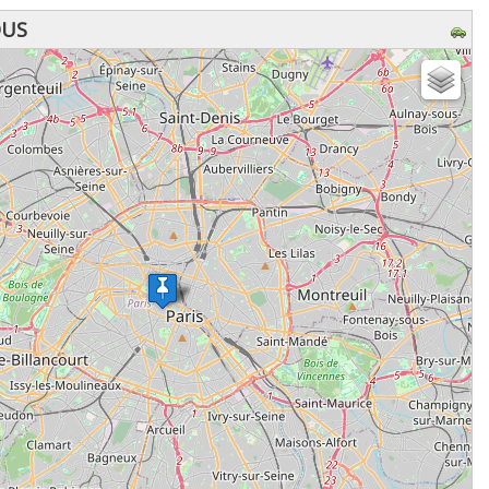
OUS
z patienter...