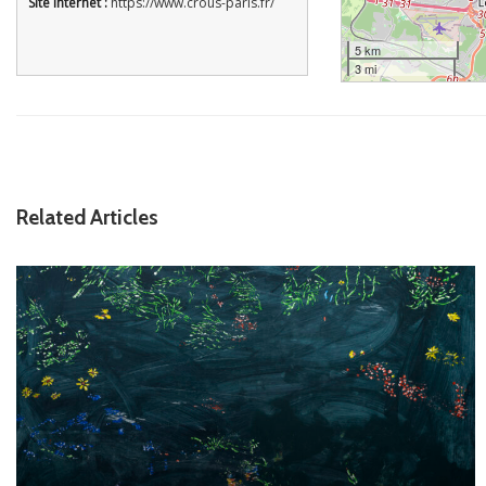
Site Internet :
https://www.crous-paris.fr/
5 km
3 mi
Related Articles