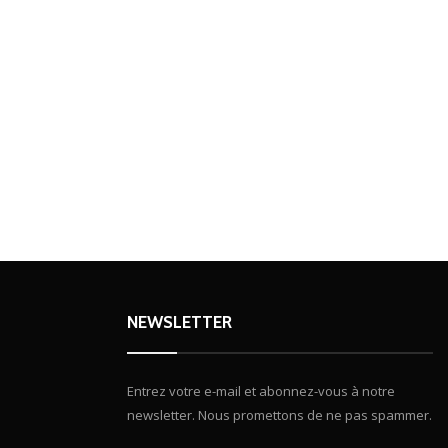
Expositions Galeries
t geste
Juliette Kiều Mi Châu : cartog
NEWSLETTER
Entrez votre e-mail et abonnez-vous à notre
newsletter. Nous promettons de ne pas spammer.