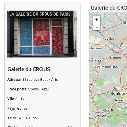
Galerie du CR
chargement de la carte - veuille
+
-
Galerie du CROUS
Adresse :
11 rue des Beaux-Arts
Code postal :
75006 PARIS
Ville :
Paris
Pays :
France
Tel :
01 43 54 10 99