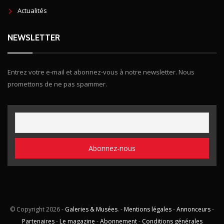
Actualités
NEWSLETTER
Entrez votre e-mail et abonnez-vous à notre newsletter. Nous
promettons de ne pas spammer.
© Copyright
2026 -
Galeries & Musées
. -
Mentions légales
-
Annonceurs
-
Partenaires
-
Le magazine
-
Abonnement
-
Conditions générales