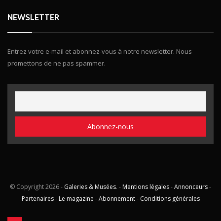
NEWSLETTER
Entrez votre e-mail et abonnez-vous à notre newsletter. Nous
promettons de ne pas spammer.
© Copyright
2026 -
Galeries & Musées
. -
Mentions légales
-
Annonceurs
-
Partenaires
-
Le magazine
-
Abonnement
-
Conditions générales