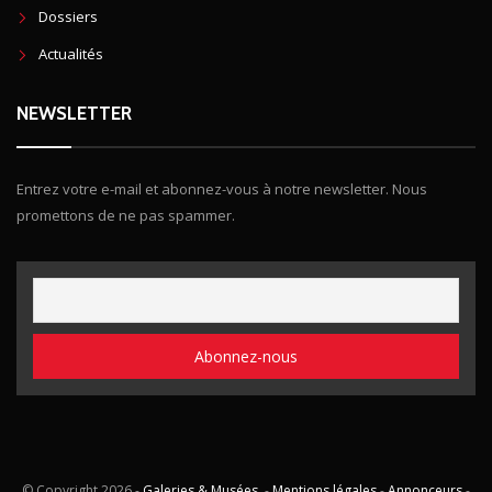
Dossiers
Actualités
NEWSLETTER
Entrez votre e-mail et abonnez-vous à notre newsletter. Nous
promettons de ne pas spammer.
© Copyright
2026 -
Galeries & Musées
. -
Mentions légales
-
Annonceurs
-