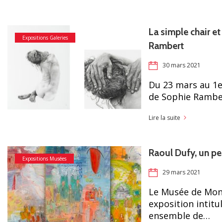
La simple chair e
Expositions Galeries
Rambert
30 mars 2021
Du 23 mars au 1e
de Sophie Ramber
Lire la suite
Raoul Dufy, un pei
Expositions Musées
29 mars 2021
Le Musée de Mon
exposition intitu
ensemble de…