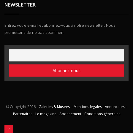
NEWSLETTER
Entrez votre e-mail et abonnez-vous à notre newsletter. Nous
promettons de ne pas spammer.
© Copyright
2026 -
Galeries & Musées
. -
Mentions légales
-
Annonceurs
-
Partenaires
-
Le magazine
-
Abonnement
-
Conditions générales