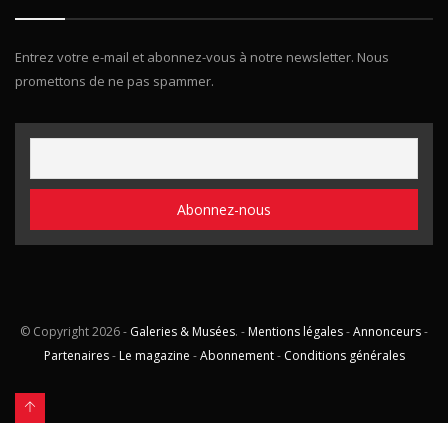
Entrez votre e-mail et abonnez-vous à notre newsletter. Nous
promettons de ne pas spammer.
© Copyright
2026 -
Galeries & Musées
. -
Mentions légales
-
Annonceurs
-
Partenaires
-
Le magazine
-
Abonnement
-
Conditions générales