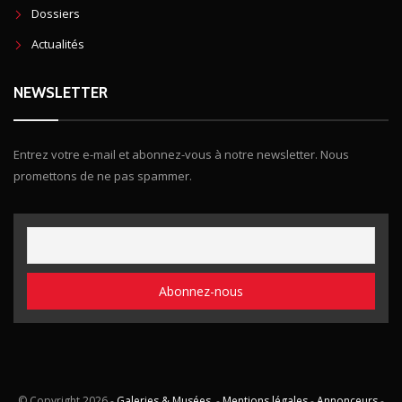
Dossiers
Actualités
NEWSLETTER
Entrez votre e-mail et abonnez-vous à notre newsletter. Nous
promettons de ne pas spammer.
© Copyright
2026 -
Galeries & Musées
. -
Mentions légales
-
Annonceurs
-