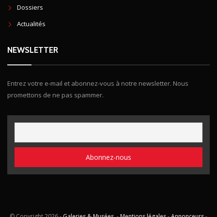
Dossiers
Actualités
NEWSLETTER
Entrez votre e-mail et abonnez-vous à notre newsletter. Nous
promettons de ne pas spammer.
© Copyright
2026 -
Galeries & Musées
. -
Mentions légales
-
Annonceurs
-