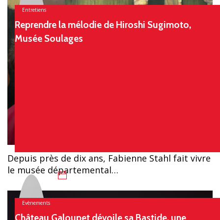
Entretiens
Reprendre la mélodie de Hiroshi Sugimoto,
Musée Soulages
Chloé
Depuis près de dix ans, Fabienne Stahl fait vivre
le musée départemental…
31 juillet 2026
Evènements
Château Galoupet dévoile sa Bastide, une