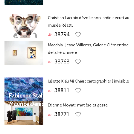
Christian Lacroix dévoile son jardin secret au
musée Réattu
38794
Macchia : Jesse Willems, Galerie Clémentine
de la Féronnière
38768
Juliette Kiều Mi Châu : cartographier l’invisible
38811
Fabienne Stahl, en perpétuel dialogue avec
Maurice Denis
Étienne Moyat : matière et geste
38771