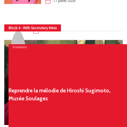
17 juillet 2026
Block 4 - With Secondary Meta
31 juillet 2026
Entretiens
Reprendre la mélodie de Hiroshi Sugimoto,
Musée Soulages
Chloé