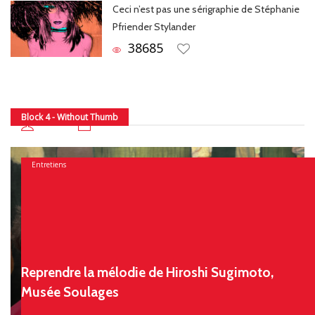
Ceci n’est pas une sérigraphie de Stéphanie
Pfriender Stylander
38685
Block 4 - Without Thumb
31 juillet 2026
Chloé
Entretiens
Reprendre la mélodie de Hiroshi Sugimoto,
Musée Soulages