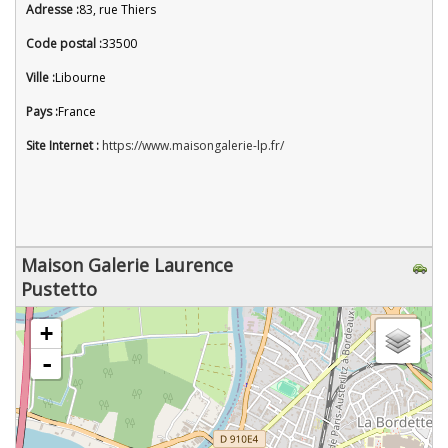
Adresse :
83, rue Thiers
Code postal :
33500
Ville :
Libourne
Pays :
France
Site Internet :
https://www.maisongalerie-lp.fr/
Maison Galerie Laurence
Pustetto
chargement de la carte - veuillez patienter...
+
-