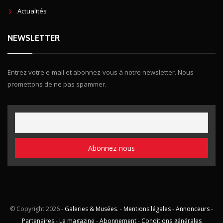
Actualités
NEWSLETTER
Entrez votre e-mail et abonnez-vous à notre newsletter. Nous
promettons de ne pas spammer.
© Copyright
2026 -
Galeries & Musées
. -
Mentions légales
-
Annonceurs
-
Partenaires
-
Le magazine
-
Abonnement
-
Conditions générales