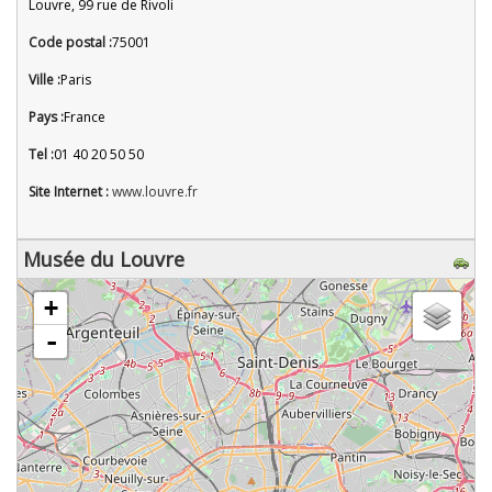
Louvre, 99 rue de Rivoli
Code postal :
75001
Ville :
Paris
Pays :
France
Tel :
01 40 20 50 50
Site Internet :
www.louvre.fr
Musée du Louvre
chargement de la carte - veuillez patienter...
+
-