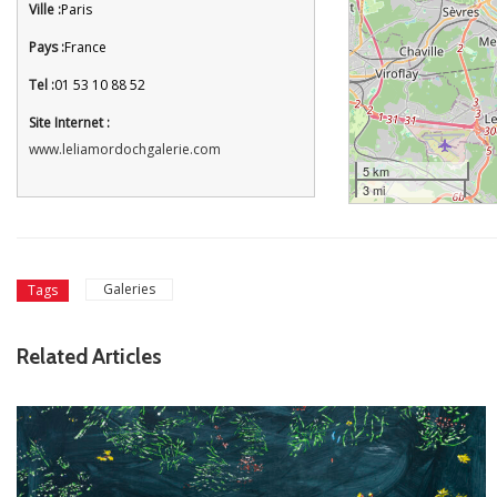
Ville :
Paris
Pays :
France
Tel :
01 53 10 88 52
Site Internet :
www.leliamordochgalerie.com
5 km
3 mi
Galeries
Tags
Related Articles