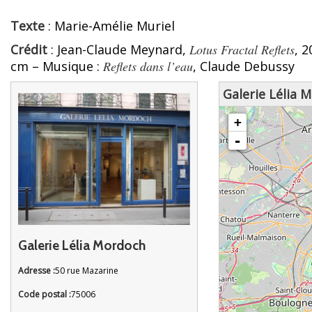
Texte
: Marie-Amélie Muriel
Crédit
: Jean-Claude Meynard,
Lotus Fractal Reflets
, 
cm – Musique :
Reflets dans l’eau
, Claude Debussy
Galerie Lélia 
chargement de la carte - veuille
+
-
Galerie Lélia Mordoch
Adresse :
50 rue Mazarine
Code postal :
75006