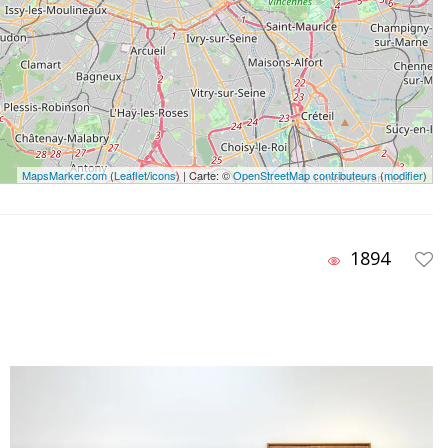
MapsMarker.com
(
Leaflet
/
icons
) | Carte: ©
OpenStreetMap contributeurs
(
modifier
)
1894