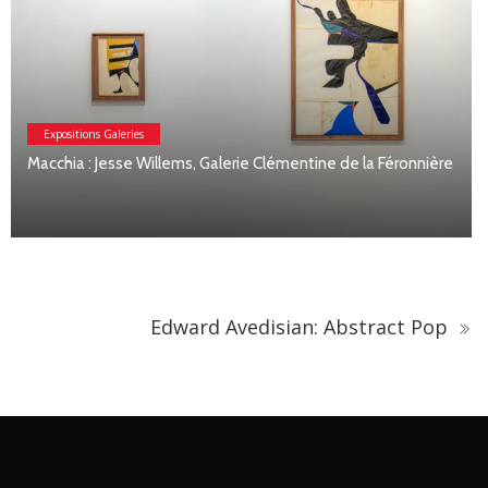
ière
Expositions Galeries
Étienne Moyat : matière et geste
Edward Avedisian: Abstract Pop