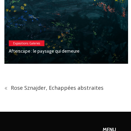
Expositions Galeries
Macchia : Jesse Willems, Galerie Clémentine de la Féronn
Rose Sznajder, Echappées abstraites
MENU