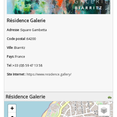
Résidence Galerie
Adresse :
Square Gambetta
Code postal :
64200
Ville :
Biarritz
Pays :
France
Tel :
+33 (0)5 59 47 13 58
Site Internet :
https://www.residence.gallery/
Résidence Galerie
chargement de la carte - veuillez patienter...
+
-