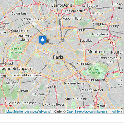
MapsMarker.com
(
Leaflet
/
icons
) | Carte: ©
OpenStreetMap contributeurs
(
modifier
)