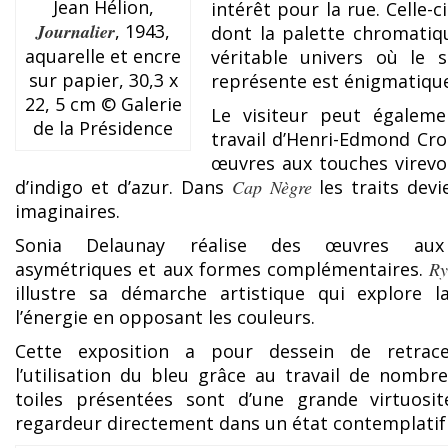
Jean Hélion,
intérêt pour la rue. Celle-
Journalier
, 1943,
dont la palette chromatiq
aquarelle et encre
véritable univers où le 
sur papier, 30,3 x
représente est énigmatique
22, 5 cm © Galerie
Le visiteur peut égaleme
de la Présidence
travail d’Henri-Edmond Cro
œuvres aux touches virevo
d’indigo et d’azur. Dans
Cap Nègre
les traits devi
imaginaires.
Sonia Delaunay réalise des œuvres aux
asymétriques et aux formes complémentaires.
Ry
illustre sa démarche artistique qui explore l
l’énergie en opposant les couleurs.
Cette exposition a pour dessein de retracer
l’utilisation du bleu grâce au travail de nombre
toiles présentées sont d’une grande virtuosi
regardeur directement dans un état contemplatif 