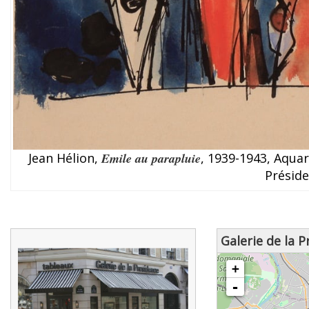
Jean Hélion,
Emile au parapluie
, 1939-1943, Aquar
Présid
Galerie de la 
chargement de la carte - veuille
+
-