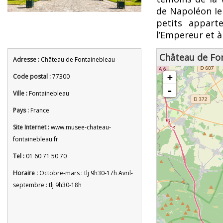
de Napoléon Ier
petits appart
l’Empereur et à 
Château de Fo
Adresse :
Château de Fontainebleau
chargement de la carte - veuille
Code postal :
77300
+
-
Ville :
Fontainebleau
Pays :
France
Site Internet :
www.musee-chateau-
fontainebleau.fr
Tel :
01 60 71 50 70
Horaire :
Octobre-mars : tlj 9h30-17h Avril-
septembre : tlj 9h30-18h