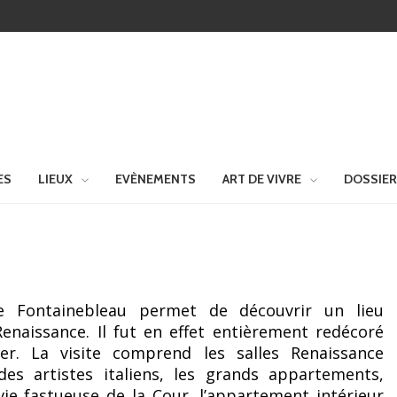
ES
LIEUX
EVÈNEMENTS
ART DE VIVRE
DOSSIE
 Fontainebleau permet de découvrir un lieu
Renaissance. Il fut en effet entièrement redécoré
Ier. La visite comprend les salles Renaissance
es artistes italiens, les grands appartements,
vie fastueuse de la Cour, l’appartement intérieur