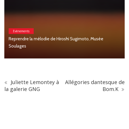
Arts & Mode
Christian Lacroix dévoile son jardin secret au musée Réatt
Juliette Lemontey à
Allégories dantesque de
la galerie GNG
Bom.K