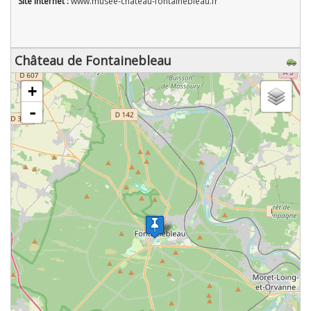
Site Internet :
www.musee-chateau-fontainebleau.fr
Château de Fontainebleau
chargement de la carte - veuillez patienter...
+
-