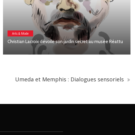
Edifice culturel
Château du Rivau : une exposi
 jardin secret au musée Réattu
cœur d’un château médiéval
Umeda et Memphis : Dialogues sensoriels