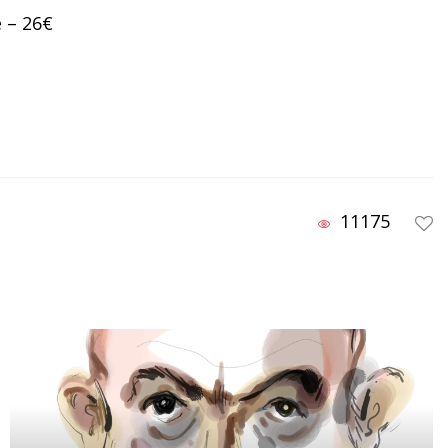
e – 26€
11175